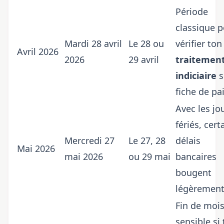
Période
classique 
Mardi 28 avril
Le 28 ou
vérifier ton
Avril 2026
2026
29 avril
traitemen
indiciaire
s
fiche de pai
Avec les jo
fériés, cert
Mercredi 27
Le 27, 28
délais
Mai 2026
mai 2026
ou 29 mai
bancaires
bougent
légèrement
Fin de moi
sensible si 