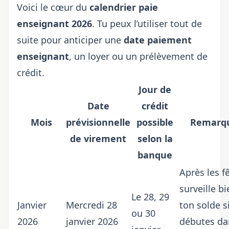
Voici le cœur du
calendrier paie
enseignant 2026
. Tu peux l’utiliser tout de
suite pour anticiper une
date paiement
enseignant
, un loyer ou un prélèvement de
crédit.
Jour de
Date
crédit
Mois
prévisionnelle
possible
Remarq
de virement
selon la
banque
Après les f
surveille bi
Le 28, 29
Janvier
Mercredi 28
ton solde s
ou 30
2026
janvier 2026
débutes da