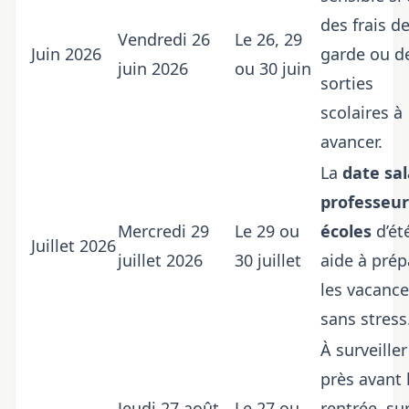
des frais d
Vendredi 26
Le 26, 29
Juin 2026
garde ou d
juin 2026
ou 30 juin
sorties
scolaires à
avancer.
La
date sal
professeur
Mercredi 29
Le 29 ou
écoles
d’ét
Juillet 2026
juillet 2026
30 juillet
aide à prép
les vacanc
sans stress
À surveiller
près avant 
Jeudi 27 août
Le 27 ou
rentrée, su