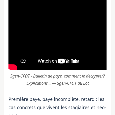
Sgen-CFDT - Bulletin de paye, comment le décrypter?
Explications... — Sgen-CFDT du Lot
Première paye, paye incomplète, retard : les
cas concrets que vivent les stagiaires et néo-