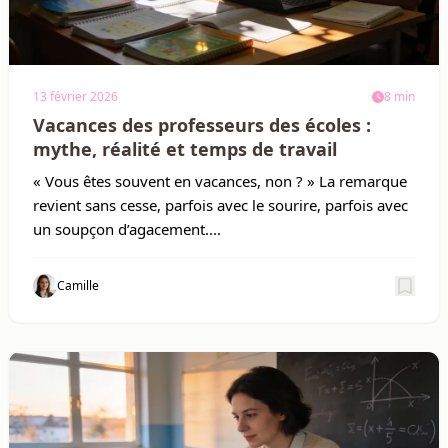
13 février 2026
8 min
Vacances des professeurs des écoles :
mythe, réalité et temps de travail
« Vous êtes souvent en vacances, non ? » La remarque
revient sans cesse, parfois avec le sourire, parfois avec
un soupçon d’agacement....
Camille
Sauv