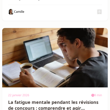
Camille
Sauv
22 janvier 2026
9 min
La fatigue mentale pendant les révisions
de concours : comprendre et agir