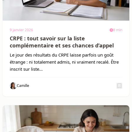
9 janvier 2026
8 min
CRPE : tout savoir sur la liste
complémentaire et ses chances d’appel
Le jour des résultats du CRPE laisse parfois un goût
étrange : ni totalement admis, ni vraiment recalé. Être
inscrit sur liste...
Camille
Sauv