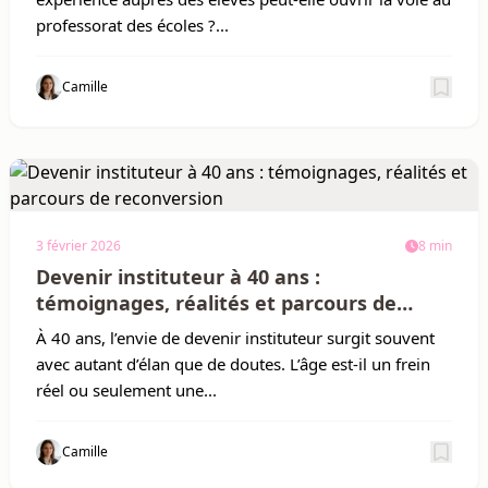
professorat des écoles ?...
Camille
Sauv
3 février 2026
8 min
Devenir instituteur à 40 ans :
témoignages, réalités et parcours de
reconversion
À 40 ans, l’envie de devenir instituteur surgit souvent
avec autant d’élan que de doutes. L’âge est-il un frein
réel ou seulement une...
Camille
Sauv