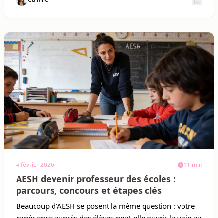
Sauv
4 février 2026
11 min
AESH devenir professeur des écoles :
parcours, concours et étapes clés
Beaucoup d’AESH se posent la même question : votre
expérience auprès des élèves peut-elle ouvrir la voie au