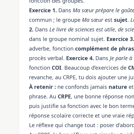
fonction des groupes.
Exercice 1.
Dans
Ma sœur prépare le goût
commun ; le groupe
Ma sœur
est
sujet
.
L
2.
Dans
Le livre de sciences est utile
,
de sci
dans le groupe nominal sujet.
Exercice 3
adverbe, fonction
complément de phra
procès verbal.
Exercice 4.
Dans
Je parle à
fonction
COI
. Beaucoup d’exercices de
C
revanche, au CRPE, tu dois ajouter une ju
À retenir :
ne confonds jamais
nature
e
phrase. Au
CRPE
, une bonne réponse nom
puis justifie sa fonction avec le bon ter
réponse scolaire correcte et une vraie r
Le réflexe qui change tout : poser d'abord