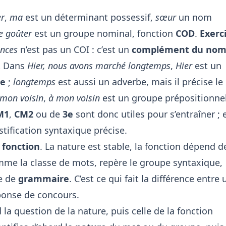
er
,
ma
est un déterminant possessif,
sœur
un nom
e goûter
est un groupe nominal, fonction
COD
.
Exerc
ences
n’est pas un COI : c’est un
complément du no
.
Dans
Hier, nous avons marché longtemps
,
Hier
est un
se
;
longtemps
est aussi un adverbe, mais il précise le
 mon voisin
,
à mon voisin
est un groupe prépositionnel
M1
,
CM2
ou de
3e
sont donc utiles pour s’entraîner ; 
stification syntaxique précise.
t
fonction
. La nature est stable, la fonction dépend d
me la classe de mots, repère le groupe syntaxique,
me de
grammaire
. C’est ce qui fait la différence entre
éponse de concours.
 la question de la nature, puis celle de la fonction