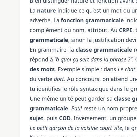
Bien distinguer nature et fonction avant 
La
nature
indique ce qu’est un mot ou u
adverbe. La
fonction grammaticale
indiq
complément du nom, attribut. Au
CRPE
,
grammaticale
, sinon la justification dev
En grammaire, la
classe grammaticale
r
répond à
“à quoi ça sert dans la phrase ?”
. 
des mots
. Exemple simple : dans
Le chat
du verbe
dort
. Au concours, on attend un
tu identifies le rôle syntaxique dans le g
Une même unité peut garder sa
classe 
grammaticale
.
Paul
reste un nom propr
sujet
, puis
COD
. Inversement, un groupe 
Le petit garçon de la voisine court vite
, le 