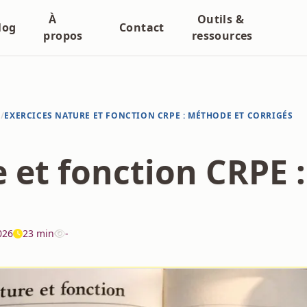
À
Outils &
log
Contact
propos
ressources
N
/
EXERCICES NATURE ET FONCTION CRPE : MÉTHODE ET CORRIGÉS
e et fonction CRPE 
026
23 min
-