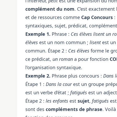
l’intérieur,
petit
est une expansion du nom,
complément du nom
. C’est exactement 
et de ressources comme
Cap Concours
:
syntaxiques, sujet, prédicat, complémen
Exemple 1.
Phrase :
Ces élèves lisent un r
élèves
est un nom commun ;
lisent
est un
commun. Étape 2 :
Ces élèves
forme le gr
ce prédicat,
un roman
a pour fonction
CO
l’organisation syntaxique.
Exemple 2.
Phrase plus concours :
Dans l
Étape 1 :
Dans la cour
est un groupe prépo
est un verbe d’état ;
fatigués
est un adject
Étape 2 :
les enfants
est
sujet
,
fatigués
es
sont des
compléments de phrase
. Voil