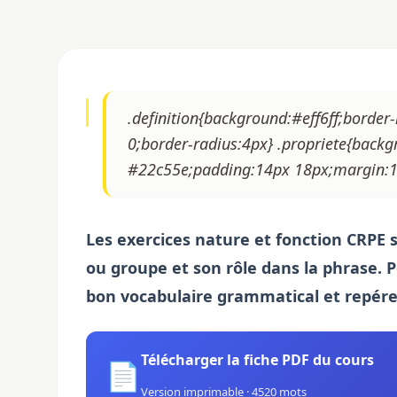
.definition{background:#eff6ff;borde
0;border-radius:4px} .propriete{backg
#22c55e;padding:14px 18px;margin:18
Les exercices nature et fonction CRPE 
ou groupe et son rôle dans la phrase. Pou
bon vocabulaire grammatical et repére
Télécharger la fiche PDF du cours
📄
Version imprimable · 4520 mots