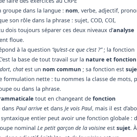
de faire des exercices au CRPE
n groupe dans la langue :
nom
, verbe, adjectif, pron
ue son rôle dans la phrase : sujet, COD, COI,
 tu dois toujours séparer ces deux niveaux d’
analyse
ient floue.
épond à la question
“qu’est-ce que c’est ?”
; la fonction
C’est la base de tout travail sur la
nature et fonction
 dort
,
chat
est un
nom commun
; sa fonction est
suje
e formulation nette : tu nommes la classe de mots, p
roupe ou dans la phrase.
grammaticale
tout en changeant de
fonction
e dans
Paul arrive
et dans
Je vois Paul
, mais il est d’ab
syntaxique entier peut avoir une fonction globale : 
groupe nominal
Le petit garçon de la voisine
est
sujet
. À