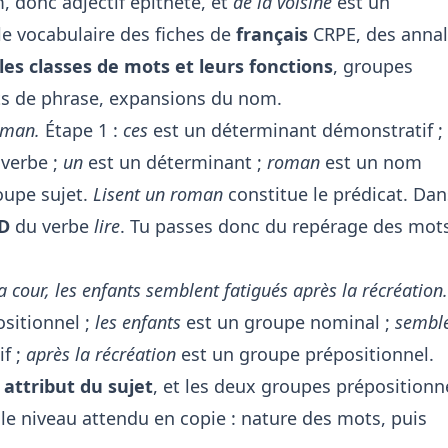
 donc adjectif épithète, et
de la voisine
est un
le vocabulaire des fiches de
français
CRPE, des anna
les classes de mots et leurs fonctions
, groupes
ts de phrase, expansions du nom.
oman.
Étape 1 :
ces
est un déterminant démonstratif ;
 verbe ;
un
est un déterminant ;
roman
est un nom
oupe sujet.
Lisent un roman
constitue le prédicat. Dan
D
du verbe
lire
. Tu passes donc du repérage des mot
a cour, les enfants semblent fatigués après la récréation.
sitionnel ;
les enfants
est un groupe nominal ;
sembl
if ;
après la récréation
est un groupe prépositionnel.
t
attribut du sujet
, et les deux groupes prépositionn
à le niveau attendu en copie : nature des mots, puis