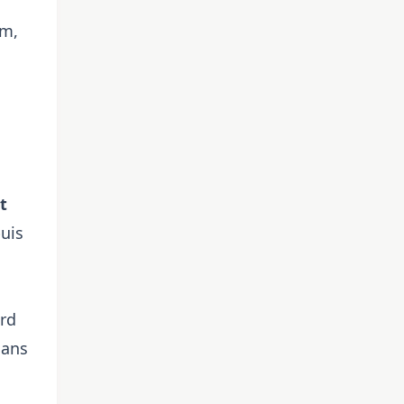
om,
t
uis
ord
dans