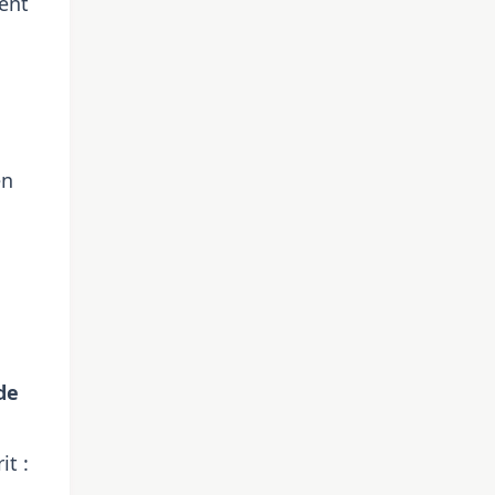
vent
en
de
it :