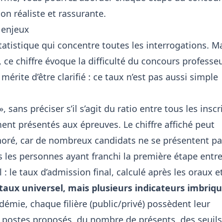
ion réaliste et rassurante.
s enjeux
statistique qui concentre toutes les interrogations. M
 ce chiffre évoque la difficulté du concours professe
 mérite d’être clarifié : ce taux n’est pas aussi simple
 sans préciser s’il s’agit du ratio entre tous les inscri
ent présentés aux épreuves. Le chiffre affiché peut
inoré, car de nombreux candidats ne se présentent p
les les personnes ayant franchi la première étape entr
l : le taux d’admission final, calculé après les oraux e
n taux universel, mais plusieurs indicateurs imbriq
mie, chaque filière (public/privé) possèdent leur
e postes proposés, du nombre de présents, des seuils