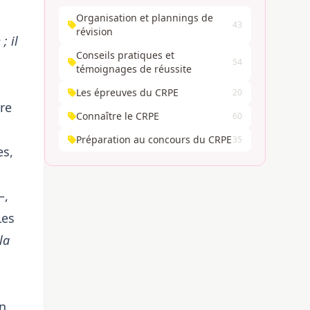
Organisation et plannings de
43
révision
; il
Conseils pratiques et
54
témoignages de réussite
Les épreuves du CRPE
20
tre
Connaître le CRPE
60
Préparation au concours du CRPE
35
es,
–,
Les
la
un