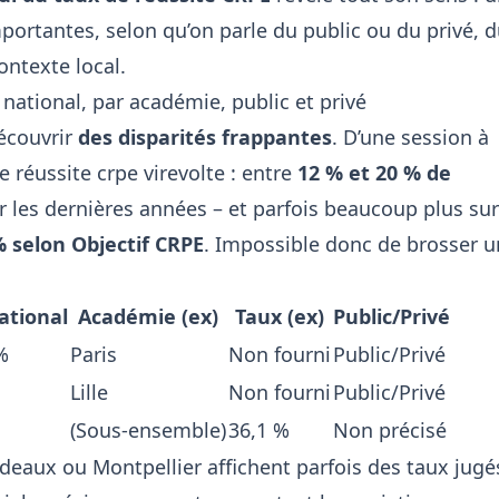
ortantes, selon qu’on parle du public ou du privé, 
ontexte local.
national, par académie, public et privé
découvrir
des disparités frappantes
. D’une session à
de réussite crpe virevolte : entre
12 % et 20 % de
r les dernières années – et parfois beaucoup plus sur
% selon Objectif CRPE
. Impossible donc de brosser u
ational
Académie (ex)
Taux (ex)
Public/Privé
%
Paris
Non fourni
Public/Privé
Lille
Non fourni
Public/Privé
(Sous-ensemble)
36,1 %
Non précisé
eaux ou Montpellier affichent parfois des taux jugé