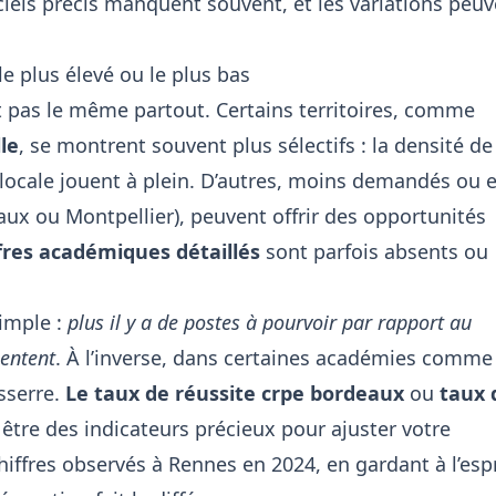
ficiels précis manquent souvent, et les variations peu
le plus élevé ou le plus bas
t pas le même partout. Certains territoires, comme
le
, se montrent souvent plus sélectifs : la densité de
té locale jouent à plein. D’autres, moins demandés ou 
aux ou Montpellier), peuvent offrir des opportunités
ffres académiques détaillés
sont parfois absents ou
simple :
plus il y a de postes à pourvoir par rapport au
entent
. À l’inverse, dans
certaines académies comme
esserre.
Le taux de réussite crpe bordeaux
ou
taux 
tre des indicateurs précieux pour ajuster votre
chiffres observés à Rennes en 2024
, en gardant à l’espr