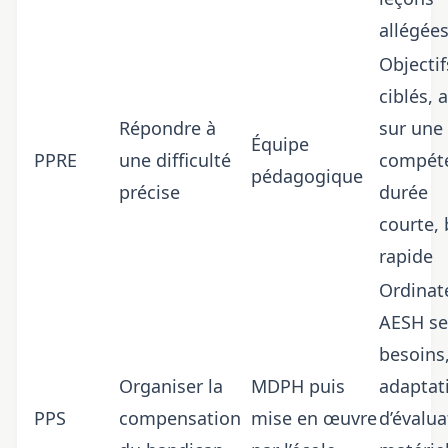
allégée
Objectif
ciblés, 
Répondre à
sur une
Équipe
PPRE
une difficulté
compét
pédagogique
précise
durée
courte, 
rapide
Ordinat
AESH se
besoins
Organiser la
MDPH puis
adaptat
PPS
compensation
mise en œuvre
d’évalua