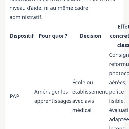
niveau d’aide, ni au même cadre
administratif.
Effe
Dispositif
Pour quoi ?
Décision
concre
clas
Consign
reformu
photoco
École ou
aérées,
Aménager les
établissement,
police
PAP
apprentissages
avec avis
lisible,
médical
évaluat
adaptée
leçons