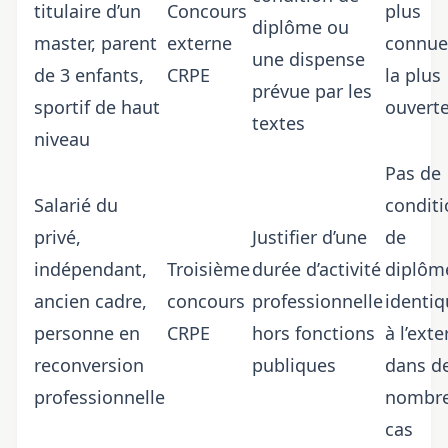
titulaire d’un
Concours
plus
diplôme ou
master, parent
externe
connue
une dispense
de 3 enfants,
CRPE
la plus
prévue par les
sportif de haut
ouvert
textes
niveau
Pas de
Salarié du
conditi
privé,
Justifier d’une
de
indépendant,
Troisième
durée d’activité
diplôm
ancien cadre,
concours
professionnelle
identiq
personne en
CRPE
hors fonctions
à l’ext
reconversion
publiques
dans d
professionnelle
nombr
cas