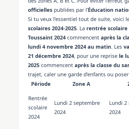
des zones A, B et C. Pour éviter l’erreur, 
officielles
publiées par l’
Éducation natio
Si tu veux l’essentiel tout de suite, voic
scolaires
2024-2025
. La
rentrée scolaire
Toussaint
2024
commencent
après la c
lundi 4 novembre 2024 au matin
. Les
v
21 décembre 2024
, pour une reprise
le l
2025
commencent
après la classe du sa
trajet, caler une garde d’enfants ou pos
Période
Zone A
Rentrée
Lundi 2 septembre
Lundi 2
scolaire
2024
2024
2024