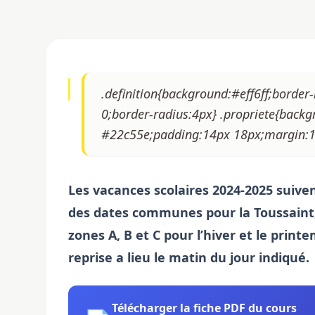
.definition{background:#eff6ff;borde
0;border-radius:4px} .propriete{backg
#22c55e;padding:14px 18px;margin:18
Les
vacances scolaires
2024-2025 suivent
des dates communes pour la Toussaint, 
zones
A, B et C pour l’hiver et le prin
reprise a lieu le matin du jour indiqué.
Télécharger la fiche PDF du cours