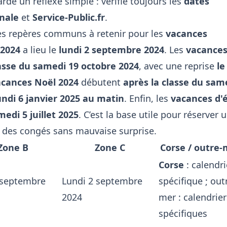
garde un réflexe simple : vérifie toujours les
dates
nale
et
Service-Public.fr
.
i les repères communs à retenir pour les
vacances
 2024
a lieu le
lundi 2 septembre 2024
. Les
vacance
lasse du samedi 19 octobre 2024
, avec une reprise
le
acances Noël 2024
débutent
après la classe du sam
undi 6 janvier 2025 au matin
. Enfin, les
vacances d'
medi 5 juillet 2025
. C’est la base utile pour réserver 
er des congés sans mauvaise surprise.
Zone B
Zone C
Corse / outre-
Corse
: calendri
 septembre
Lundi 2 septembre
spécifique ; out
2024
mer : calendrier
spécifiques