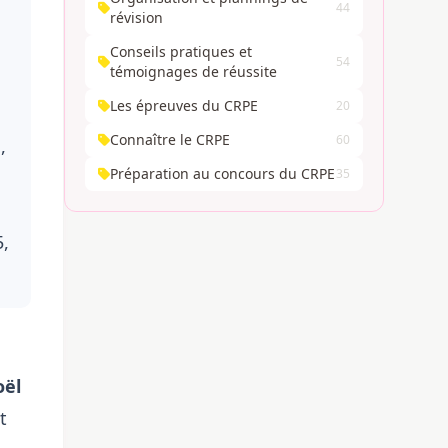
44
révision
Conseils pratiques et
54
témoignages de réussite
Les épreuves du CRPE
20
Connaître le CRPE
60
,
Préparation au concours du CRPE
35
5,
ël
t