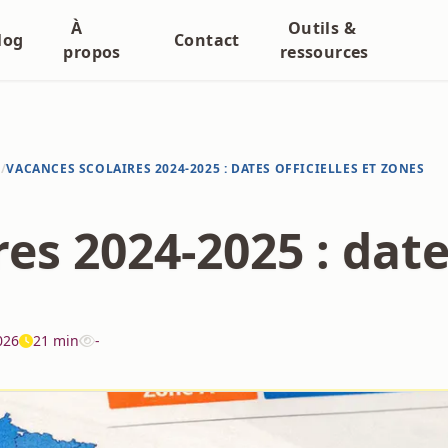
À
Outils &
log
Contact
propos
ressources
N
/
VACANCES SCOLAIRES 2024-2025 : DATES OFFICIELLES ET ZONES
es 2024-2025 : dates
026
21 min
-