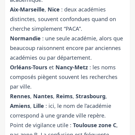
Aix-Marseille
,
Nice
: deux académies
distinctes, souvent confondues quand on
cherche simplement “PACA”.
Normandie
: une seule académie, alors que
beaucoup raisonnent encore par anciennes
académies ou par département.
Orléans-Tours
et
Nancy-Metz
: les noms
composés piègent souvent les recherches
par ville.
Rennes
,
Nantes
,
Reims
,
Strasbourg
,
Amiens
,
Lille
: ici, le nom de l’académie
correspond à une grande ville repère.
Point de vigilance utile :
Toulouse zone C
,
pas zone B. La confusion est fréquente,