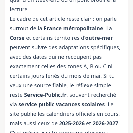
lecture.
Le cadre de cet article reste clair : on parle
surtout de la
France métropolitaine
. La
Corse
et certains territoires d’
outre-mer
peuvent suivre des adaptations spécifiques,
avec des dates qui ne recoupent pas
exactement celles des zones A, B ou C ni
certains jours fériés du mois de mai
. Si tu
veux une source fiable, le réflexe simple
reste
Service-Public.fr
, souvent recherché
via
service public vacances scolaires
. Le
site publie les calendriers officiels en cours,
mais aussi ceux de
2025-2026
et
2026-2027
.
C’est précieux si tu compares plusieurs