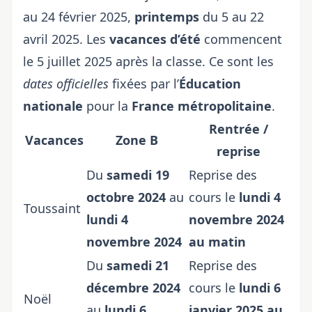
au 24 février 2025,
printemps
du 5 au 22
avril 2025. Les
vacances d’été
commencent
le 5 juillet 2025 après la classe. Ce sont les
dates officielles
fixées par l’
Éducation
nationale
pour la
France métropolitaine
.
Rentrée /
Vacances
Zone B
reprise
Du
samedi 19
Reprise des
octobre 2024
au
cours le
lundi 4
Toussaint
lundi 4
novembre 2024
novembre 2024
au matin
Du
samedi 21
Reprise des
décembre 2024
cours le
lundi 6
Noël
au
lundi 6
janvier 2025 au