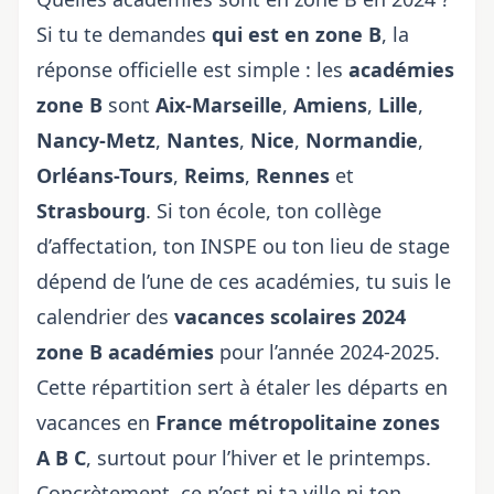
Si tu te demandes
qui est en zone B
, la
réponse officielle est simple : les
académies
zone B
sont
Aix-Marseille
,
Amiens
,
Lille
,
Nancy-Metz
,
Nantes
,
Nice
,
Normandie
,
Orléans-Tours
,
Reims
,
Rennes
et
Strasbourg
. Si ton école, ton collège
d’affectation, ton INSPE ou ton lieu de stage
dépend de l’une de ces académies, tu suis le
calendrier des
vacances scolaires 2024
zone B académies
pour l’année 2024-2025.
Cette répartition sert à étaler les départs en
vacances en
France métropolitaine zones
A B C
, surtout pour l’hiver et le printemps.
Concrètement, ce n’est ni ta ville ni ton