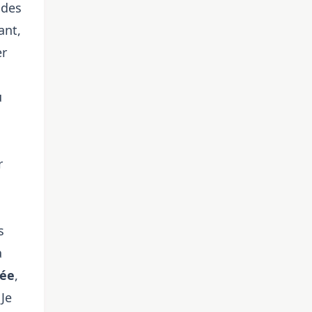
 des
ant,
er
u
r
s
a
rée
,
 Je