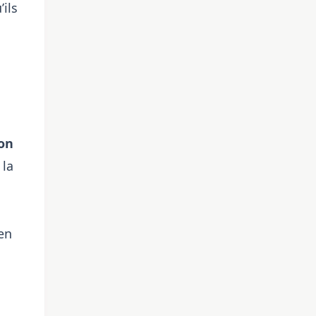
’ils
on
 la
en