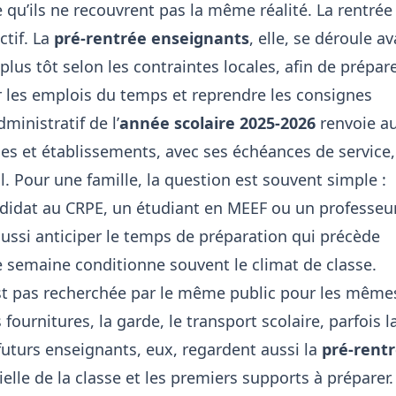
ce qu’ils ne recouvrent pas la même réalité. La rentrée
ctif. La
pré-rentrée enseignants
, elle, se déroule av
lus tôt selon les contraintes locales, afin de prépar
aler les emplois du temps et reprendre les consignes
ministratif de l’
année scolaire 2025-2026
renvoie a
les et établissements, avec ses échéances de service,
l. Pour une famille, la question est souvent simple :
didat au CRPE, un étudiant en MEEF ou un professeu
t aussi anticiper le temps de préparation qui précède
re semaine conditionne souvent le climat de classe.
st pas recherchée par le même public pour les même
fournitures, la garde, le transport scolaire, parfois l
s futurs enseignants, eux, regardent aussi la
pré-rent
ielle de la classe et les premiers supports à préparer.