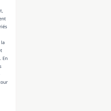
t,
ent
riés
 la
et
. En
s
e
tour