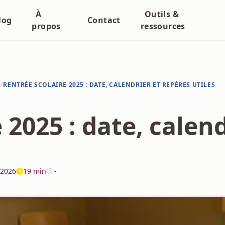
À
Outils &
log
Contact
propos
ressources
N
/
RENTRÉE SCOLAIRE 2025 : DATE, CALENDRIER ET REPÈRES UTILES
 2025 : date, calen
 2026
19 min
-