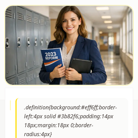
.definition{background:#eff6ff;border-
left:4px solid #3b82f6;padding:14px
18px;margin:18px 0;border-
radius:4px}