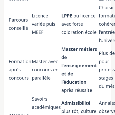
Choisir
Licence
LPPE
ou licence
format
Parcours
variée puis
avec forte
cohére
conseillé
MEEF
coloration école
l’entrée
l’univer
Master métiers
Plus de
de
Formation
Master avec
pour
l’enseignement
après
concours en
profess
et de
concours
parallèle
stages 
l’éducation
du mét
après réussite
Savoirs
Admissibilité
Annale
académiques
plus tôt, culture
observ