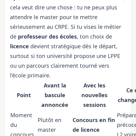
cela veut dire une chose : tu ne peux plus
attendre le master pour te mettre
sérieusement au CRPE. Si tu vises le métier
de
professeur des écoles
, ton choix de
licence
devient stratégique dès le départ,
surtout si ton université propose une LPPE
ou un parcours clairement tourné vers
l’école primaire.
Avant la
Avec les
Ce 
Point
bascule
nouvelles
change
annoncée
sessions
Moment
Prépara
Plutôt en
Concours en fin
du
précoce
master
de licence
concours
L2 voir