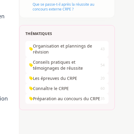
Que se passe-t-il après la réussite au
concours externe CRPE ?
en
THÉMATIQUES
Organisation et plannings de
43
révision
Conseils pratiques et
54
témoignages de réussite
Les épreuves du CRPE
20
Connaître le CRPE
60
tion
Préparation au concours du CRPE
35