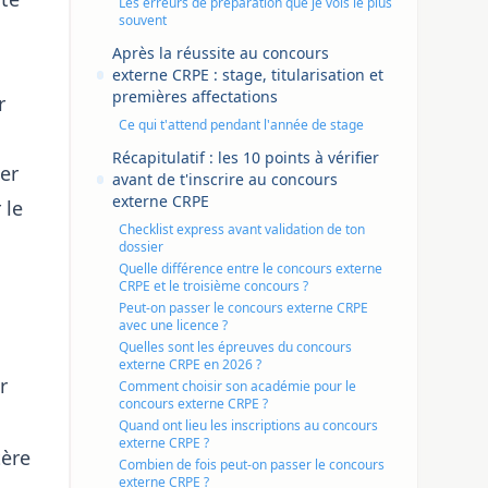
Les erreurs de préparation que je vois le plus
souvent
Après la réussite au concours
externe CRPE : stage, titularisation et
premières affectations
r
Ce qui t'attend pendant l'année de stage
Récapitulatif : les 10 points à vérifier
er
avant de t'inscrire au concours
externe CRPE
 le
Checklist express avant validation de ton
dossier
Quelle différence entre le concours externe
CRPE et le troisième concours ?
Peut-on passer le concours externe CRPE
avec une licence ?
Quelles sont les épreuves du concours
externe CRPE en 2026 ?
r
Comment choisir son académie pour le
concours externe CRPE ?
Quand ont lieu les inscriptions au concours
externe CRPE ?
tère
Combien de fois peut-on passer le concours
externe CRPE ?