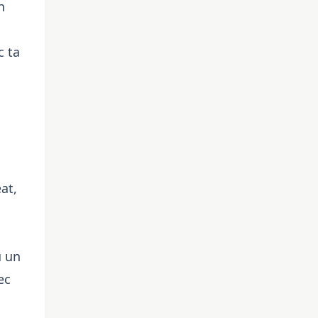
n
c ta
at,
u un
ec