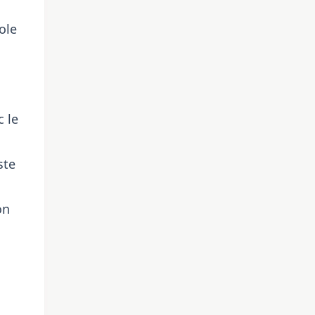
ole
c le
ste
on
,