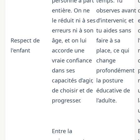
personne à part
temps. Tu
entière. On ne
observes avant
le réduit ni à ses
d’intervenir, et
erreurs ni à son
tu aides sans
Respect de
âge, et on lui
faire à sa
l
l'enfant
accorde une
place, ce qui
vraie confiance
change
dans ses
profondément
capacités d’agir,
la posture
de choisir et de
éducative de
progresser.
l’adulte.
Entre la