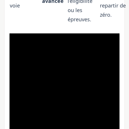
avancée
l’éligibilité
voie
repartir de
ou les
zéro.
épreuves.