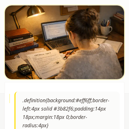
.definition{background:#eff6ff;border-
left:4px solid #3b82f6;padding:14px
18px;margin:18px 0;border-
radius:4px}