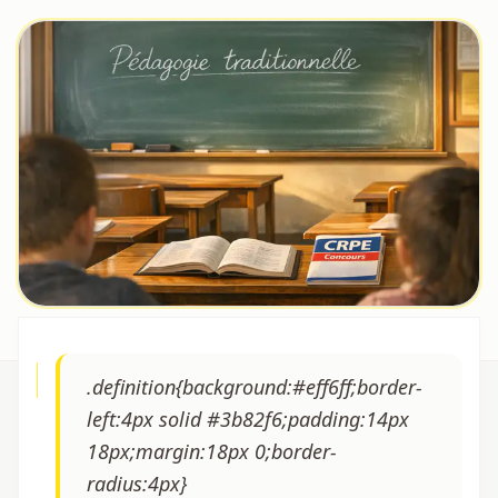
.definition{background:#eff6ff;border-
left:4px solid #3b82f6;padding:14px
18px;margin:18px 0;border-
radius:4px}