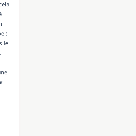
cela
é
n
e :
s le
.
une
ce
s