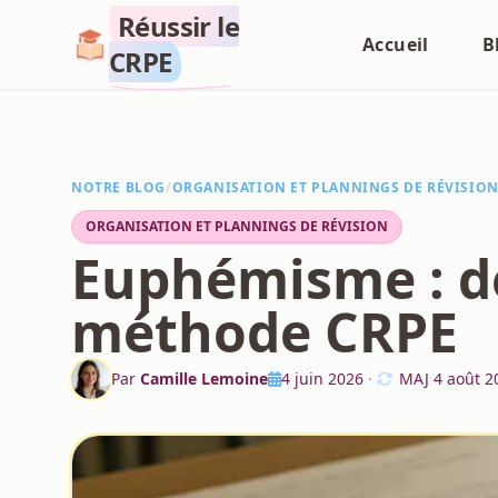
Réussir le
Accueil
B
CRPE
NOTRE BLOG
/
ORGANISATION ET PLANNINGS DE RÉVISIO
ORGANISATION ET PLANNINGS DE RÉVISION
Euphémisme : dé
méthode CRPE
Par
Camille Lemoine
4 juin 2026
·
MAJ
4 août 2