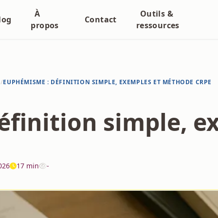
À
Outils &
log
Contact
propos
ressources
N
/
EUPHÉMISME : DÉFINITION SIMPLE, EXEMPLES ET MÉTHODE CRPE
finition simple, e
026
17 min
-