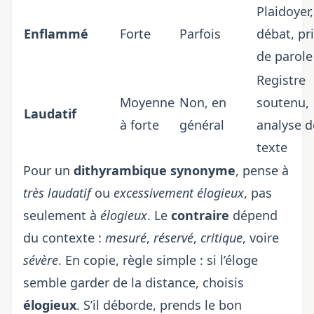
Plaidoyer,
Enflammé
Forte
Parfois
débat, pr
de parole
Registre
Moyenne
Non, en
soutenu,
Laudatif
à forte
général
analyse d
texte
Pour un
dithyrambique synonyme
, pense à
très laudatif
ou
excessivement élogieux
, pas
seulement à
élogieux
. Le
contraire
dépend
du contexte :
mesuré
,
réservé
,
critique
, voire
sévère
. En copie, règle simple : si l’éloge
semble garder de la distance, choisis
élogieux
. S’il déborde, prends le bon