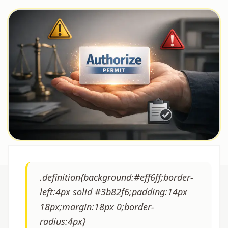
.definition{background:#eff6ff;border-
left:4px solid #3b82f6;padding:14px
18px;margin:18px 0;border-
radius:4px}